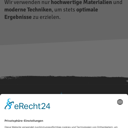
Wir verwenden nur
hochwertige Materialien
und
moderne Techniken
, um stets
optimale
Ergebnisse
zu erzielen.
MALERBETRIEB KALKE