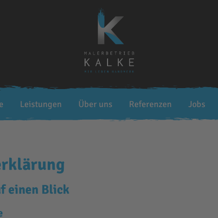
e
Leistungen
Über uns
Referenzen
Jobs
erklärung
f einen Blick
e