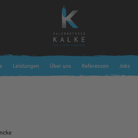
e
Leistungen
Über uns
Referenzen
Jobs
e
ancke